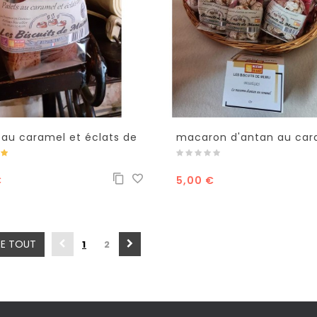
 au caramel et éclats de
macaron d'antan au car
el
€
5,00 €
E TOUT
1
2