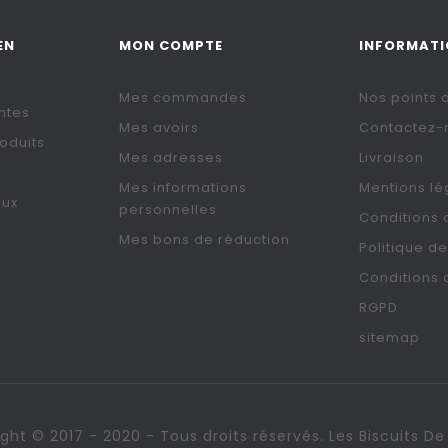
EN
MON COMPTE
INFORMAT
Mes commandes
Nos points 
ntes
Mes avoirs
Contactez-
oduits
Mes adresses
Livraison
Mes informations
Mentions lé
aux
personnelles
Conditions d
Mes bons de réduction
Politique de
Conditions 
RGPD
sitemap
ght © 2017 - 2020 - Tous droits réservés. Les Biscuits 