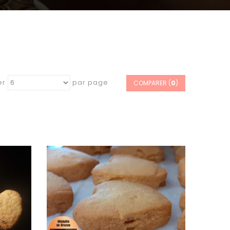
er
par page
COMPARER (
0
)