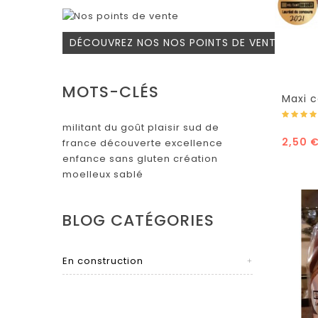
DÉCOUVREZ NOS NOS POINTS DE VENTE!
MOTS-CLÉS
Maxi c
caram
militant du goût
plaisir
sud de
2,50 
france
découverte
excellence
enfance
sans gluten
création
moelleux
sablé
BLOG CATÉGORIES
En construction