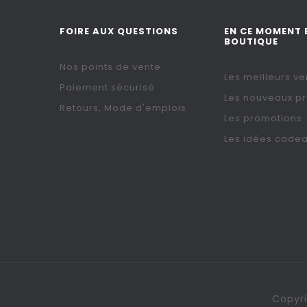
FOIRE AUX QUESTIONS
EN CE MOMENT 
BOUTIQUE
Nos points de vente
Les meilleurs ve
Paiement sécurisé
Les nouveaux pr
Retours, Mode d'emplois
Les promotions
Les idées cade
Copyri