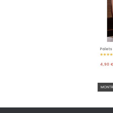
Palets
caram
4,90 
MONTR