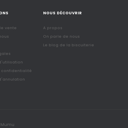
IONS
NOUS DÉCOUVRIR
de vente
A propos
nous
On parle de nous
Le blog de la biscuiterie
gales
'utilisation
 confidentialité
d'annulation
De Mumu