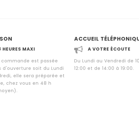
ISON
ACCUEIL TÉLÉPHONIQ
8 HEURES MAXI
A VOTRE ÉCOUTE
re commande est passée
Du Lundi au Vendredi de 1
rs d'ouverture soit du Lundi
12:00 et de 14:00 à 19:00.
redi, elle sera préparée et
e, chez vous en 48 h
moyen).
L'AFFAIRE DU JOUR