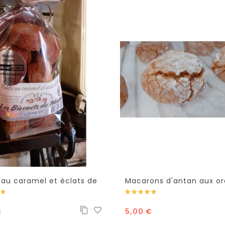
 au caramel et éclats de
Macarons d'antan aux o
el
confites
€
5,00 €