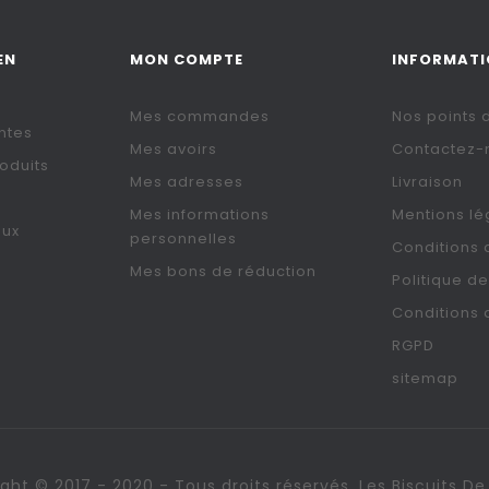
EN
MON COMPTE
INFORMAT
Mes commandes
Nos points 
ntes
Mes avoirs
Contactez-
oduits
Mes adresses
Livraison
Mes informations
Mentions lé
aux
personnelles
Conditions d
Mes bons de réduction
Politique de
Conditions 
RGPD
sitemap
ght © 2017 - 2020 - Tous droits réservés. Les Biscuits 