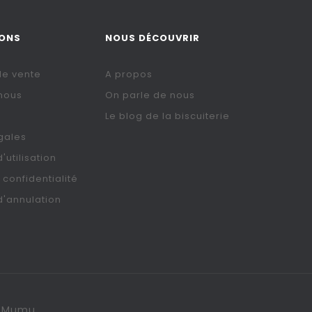
IONS
NOUS DÉCOUVRIR
de vente
A propos
nous
On parle de nous
Le blog de la biscuiterie
gales
'utilisation
 confidentialité
d'annulation
De Mumu