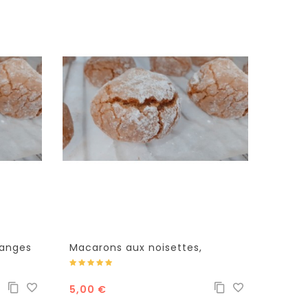
ranges
Macarons aux noisettes,
Cœur 
amandes et figues
5,00 €
4,90 