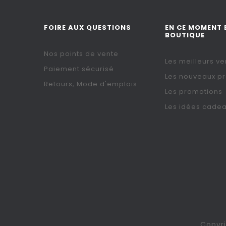
FOIRE AUX QUESTIONS
EN CE MOMENT 
BOUTIQUE
Nos points de vente
Les meilleurs ve
Paiement sécurisé
Les nouveaux pr
Retours, Mode d'emplois
Les promotions
Les idées cade
Copyri