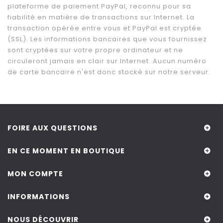
plateforme de paiement PayPal, reconnu pour sa
fiabilité en matière de transactions sur Internet. La
transaction opérée entre vous et PayPal est cryptée
(SSL). Les informations bancaires que vous fournissez
sont cryptées sur votre propre ordinateur et ne
circuleront jamais en clair sur Internet. Aucun numéro
de carte bancaire n'est donc stocké sur notre serveur.
FOIRE AUX QUESTIONS
EN CE MOMENT EN BOUTIQUE
MON COMPTE
INFORMATIONS
NOUS DÉCOUVRIR