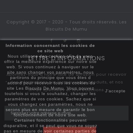
Copyright © 2017 - 2020 - Tous droits réservés. Les
Biscuits De Mumu
Information concernant les cookies de
ce site web
Nous utilisons des cookies afin de vous
LETTRE D'INFORMATIONS
offrir la meilleure expérience sur notre site
web. Si vous continuez à naviguer sur le
site sans changer vos paramètres, nous
Abonnez-vous à notre liste de diffusion pour recevoir
partirons du principe que vous êtes d
des informations sur les nouveaux produits, et nos
´accord pour recevoir tous les cookies du
site Les Biscuits De Mumu. Vous pouvez
offres spéciales et les réductions.
J'accepte
toutefois si vous le souhaitez, changer les
paramètres de vos cookies. Sachez que si
vous changez ces paramètres, nous ne
serons plus en mesure de garantir le bon
fonctionnement de notre site web.
Certaines fonctionnalités peuvent
disparaître, et il se peut que vous ne soyez
pas en mesure de voir certaines parties de