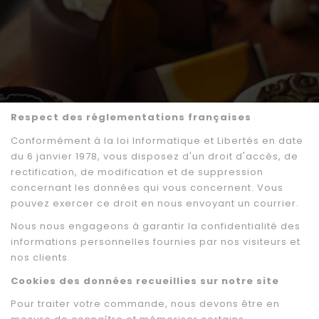
Respect des réglementations françaises
Conformément à la loi Informatique et Libertés en date
du 6 janvier 1978, vous disposez d'un droit d'accès, de
rectification, de modification et de suppression
concernant les données qui vous concernent. Vous
pouvez exercer ce droit en nous envoyant un courrier.
Nous nous engageons à garantir la confidentialité des
informations personnelles fournies par nos visiteurs et
nos clients.
Cookies des données recueillies sur notre site
Pour traiter votre commande, nous devons être en