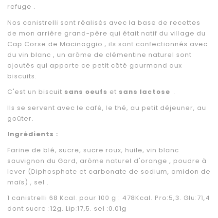
refuge .
Nos canistrelli sont réalisés avec la base de recettes
de mon arrière grand-père qui était natif du village du
Cap Corse de Macinaggio , ils sont confectionnés avec
du vin blanc , un arôme de clémentine naturel sont
ajoutés qui apporte ce petit côté gourmand aux
biscuits.
C'est un biscuit
sans oeufs
et
sans lactose
.
Ils se servent avec le café, le thé, au petit déjeuner, au
goûter.
Ingrédients :
Farine de blé, sucre, sucre roux, huile, vin blanc
sauvignon du Gard, arôme naturel d'orange ,
poudre à
lever (Diphosphate et carbonate de sodium, amidon de
maïs) , sel .
1 canistrelli 68 Kcal. pour 100 g : 478Kcal. Pro:5,3. Glu:71,4
dont sucre :12g. Lip:17,5. sel :0.01g