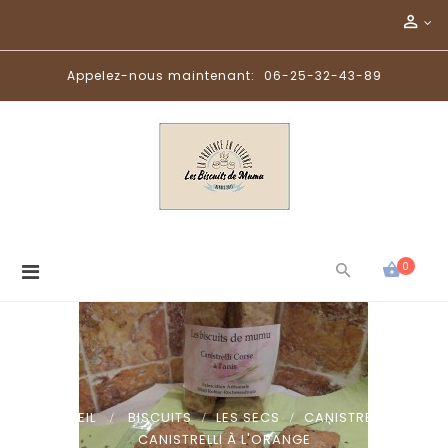
Appelez-nous maintenant:
06-25-32-43-89
Basculer
0
la
navigation
ACCUEIL
>
BISCUITS
>
LES SECS
>
CANISTRELLI
>
CANISTRELLI À L'ORANGE